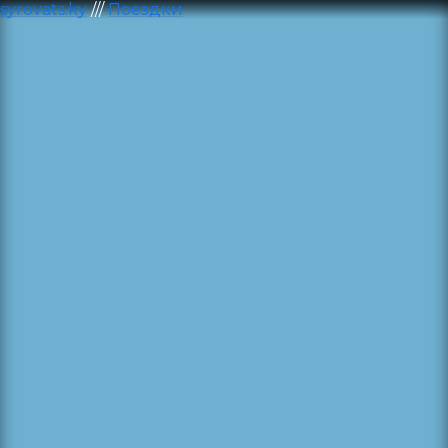
syrovats.ky
///
Поездки