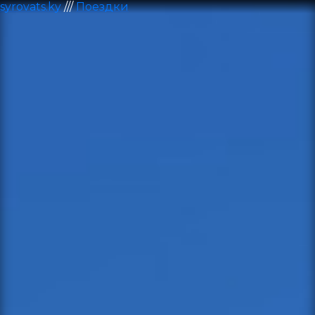
syrovats.ky
///
Поездки