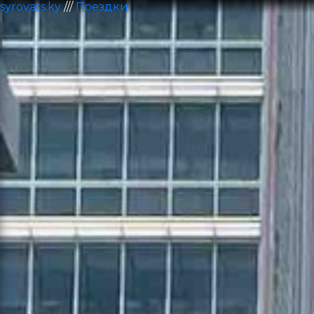
syrovats.ky
///
Поездки