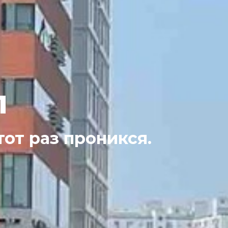
л
тот раз проникся.