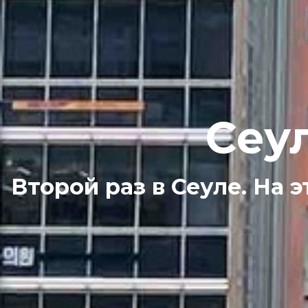
Сеу
Второй раз в Сеуле. На э