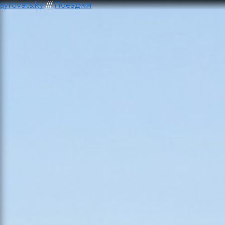
syrovats.ky
///
Поездки